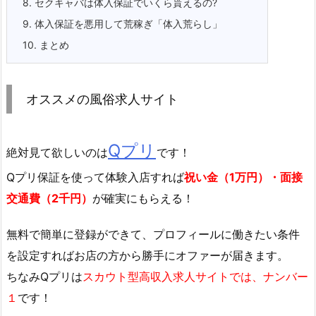
8.
セクキャバは体入保証でいくら貰えるの?
9.
体入保証を悪用して荒稼ぎ「体入荒らし」
10.
まとめ
オススメの風俗求人サイト
Qプリ
絶対見て欲しいのは
です！
Qプリ保証を使って体験入店すれば
祝い金（1万円）・面接
交通費（2千円）
が確実にもらえる！
無料で簡単に登録
ができて、プロフィールに働きたい条件
を設定すればお店の方から勝手にオファーが届きます。
ちなみQプリは
スカウト型高収入求人サイトでは、ナンバー
１
です！