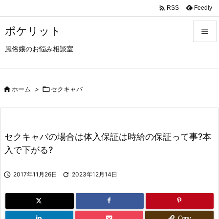

Feedly
RSS
ポケリット

風俗嬢のお悩み相談室

メニュ

サイド

ホーム
>

セクキャバ

前へ

セクキャバの場合は体入保証は時給の保証って事?本
次へ
入で下がる?

検索

2017年11月26日

2023年12月14日
Copy