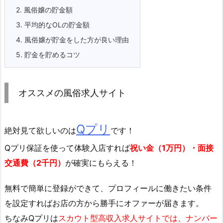
2.
風俗嬢の貯金額
3.
平均的なOLの貯金額
4.
風俗嬢が貯金をした方が良い理由
5.
貯金を貯めるコツ
オススメの風俗求人サイト
Qプリ
絶対見て欲しいのは
です！
Qプリ保証を使って体験入店すれば
祝い金（1万円）・面接
交通費（2千円）
が確実にもらえる！
無料で簡単に登録
ができて、プロフィールに働きたい条件
を設定すればお店の方から勝手にオファーが届きます。
ちなみQプリは
スカウト型高収入求人サイトでは、ナンバー