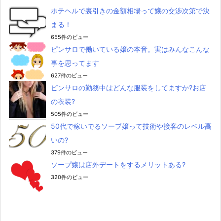
ホテヘルで裏引きの金額相場って嬢の交渉次第で決
まる！
655件のビュー
ピンサロで働いている嬢の本音。実はみんなこんな
事を思ってます
627件のビュー
ピンサロの勤務中はどんな服装をしてますか?お店
の衣装?
505件のビュー
50代で稼いでるソープ嬢って技術や接客のレベル高
いの?
379件のビュー
ソープ嬢は店外デートをするメリットある?
320件のビュー