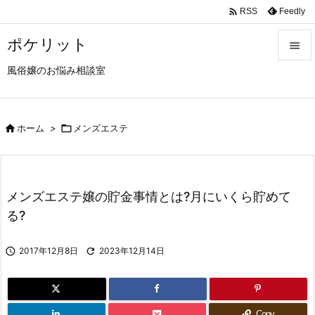

Feedly
RSS
ポケリット

風俗嬢のお悩み相談室

メニュ

サイド

ホーム
>

メンズエステ

前へ

メンズエステ嬢の貯金事情とは?月にいくら貯めて
次へ
る?

検索

2017年12月8日

2023年12月14日
Copy