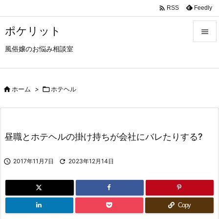

Feedly
RSS
ポケリット

風俗嬢のお悩み相談室

メニュ

サイド

ホーム
>

ホテヘル

前へ

昼職とホテヘルの掛け持ちが会社にバレたりする?
次へ


2017年11月7日

2023年12月14日
検索
Copy