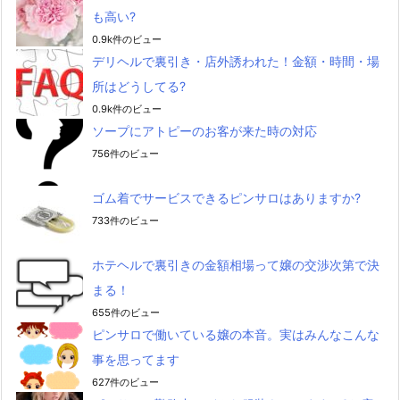
も高い?
0.9k件のビュー
デリヘルで裏引き・店外誘われた！金額・時間・場
所はどうしてる?
0.9k件のビュー
ソープにアトピーのお客が来た時の対応
756件のビュー
ゴム着でサービスできるピンサロはありますか?
733件のビュー
ホテヘルで裏引きの金額相場って嬢の交渉次第で決
まる！
655件のビュー
ピンサロで働いている嬢の本音。実はみんなこんな
事を思ってます
627件のビュー