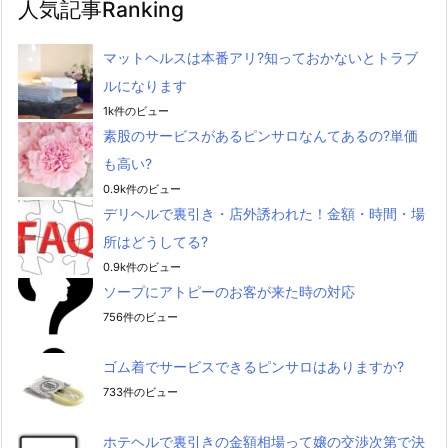
人気記事Ranking
マットヘルスは本番アリ?知っておかないとトラブ
ルになります
1k件のビュー
素股のサービスがあるピンサロなんてあるの?単価
も高い?
0.9k件のビュー
デリヘルで裏引き・店外誘われた！金額・時間・場
所はどうしてる?
0.9k件のビュー
ソープにアトピーのお客が来た時の対応
756件のビュー
ゴム着でサービスできるピンサロはありますか?
733件のビュー
ホテヘルで裏引きの金額相場って嬢の交渉次第で決