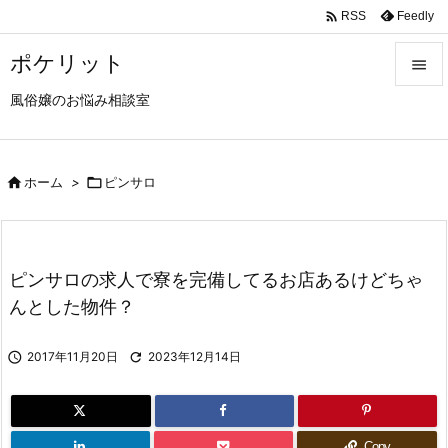

Feedly
RSS
ポケリット

風俗嬢のお悩み相談室

メニュ

サイド

ホーム
>

ピンサロ

前へ

ピンサロの求人で寮を完備してるお店あるけどちゃ
次へ
んとした物件？

検索

2017年11月20日

2023年12月14日
Copy