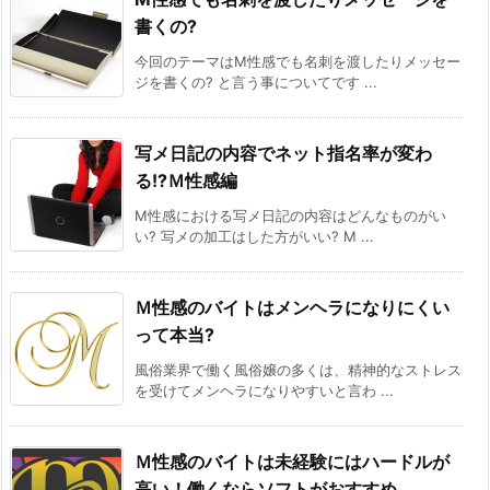
書くの?
今回のテーマはM性感でも名刺を渡したりメッセー
ジを書くの? と言う事についてです ...
写メ日記の内容でネット指名率が変わ
る!?Ｍ性感編
M性感における写メ日記の内容はどんなものがい
い? 写メの加工はした方がいい? M ...
Ｍ性感のバイトはメンヘラになりにくい
って本当?
風俗業界で働く風俗嬢の多くは、精神的なストレス
を受けてメンヘラになりやすいと言わ ...
Ｍ性感のバイトは未経験にはハードルが
高い！働くならソフトがおすすめ