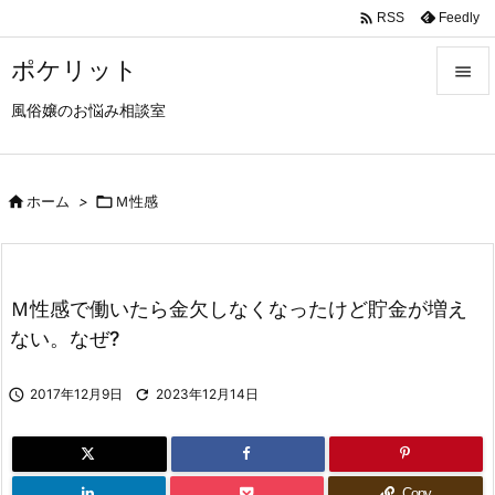

Feedly
RSS
ポケリット

風俗嬢のお悩み相談室

メニュ

サイド

ホーム
>

Ｍ性感

前へ

Ｍ性感で働いたら金欠しなくなったけど貯金が増え
次へ
ない。なぜ?

検索

2017年12月9日

2023年12月14日
Copy