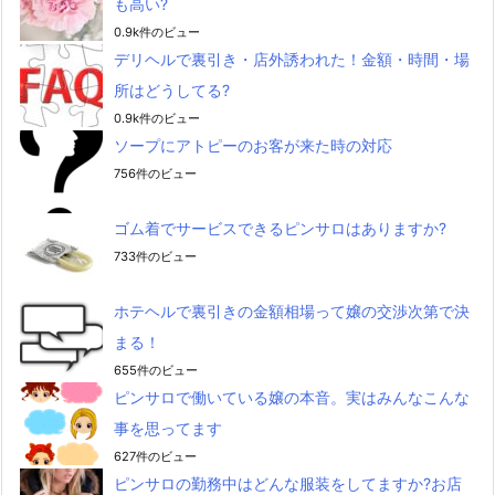
も高い?
0.9k件のビュー
デリヘルで裏引き・店外誘われた！金額・時間・場
所はどうしてる?
0.9k件のビュー
ソープにアトピーのお客が来た時の対応
756件のビュー
ゴム着でサービスできるピンサロはありますか?
733件のビュー
ホテヘルで裏引きの金額相場って嬢の交渉次第で決
まる！
655件のビュー
ピンサロで働いている嬢の本音。実はみんなこんな
事を思ってます
627件のビュー
ピンサロの勤務中はどんな服装をしてますか?お店