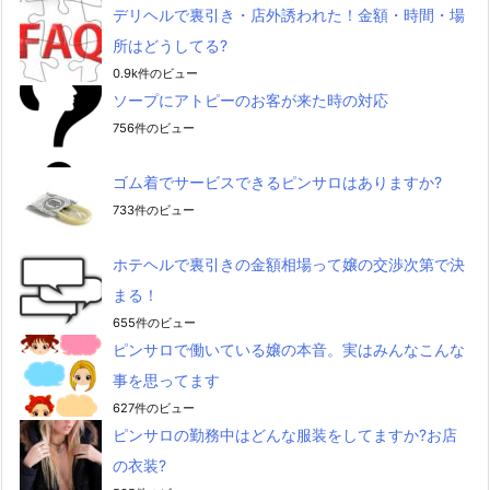
デリヘルで裏引き・店外誘われた！金額・時間・場
所はどうしてる?
0.9k件のビュー
ソープにアトピーのお客が来た時の対応
756件のビュー
ゴム着でサービスできるピンサロはありますか?
733件のビュー
ホテヘルで裏引きの金額相場って嬢の交渉次第で決
まる！
655件のビュー
ピンサロで働いている嬢の本音。実はみんなこんな
事を思ってます
627件のビュー
ピンサロの勤務中はどんな服装をしてますか?お店
の衣装?