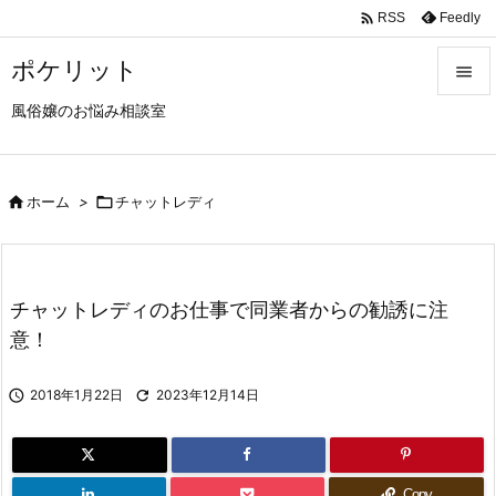

Feedly
RSS
ポケリット

風俗嬢のお悩み相談室

メニュ

サイド

ホーム
>

チャットレディ

前へ

チャットレディのお仕事で同業者からの勧誘に注
次へ
意！

検索

2018年1月22日

2023年12月14日
Copy