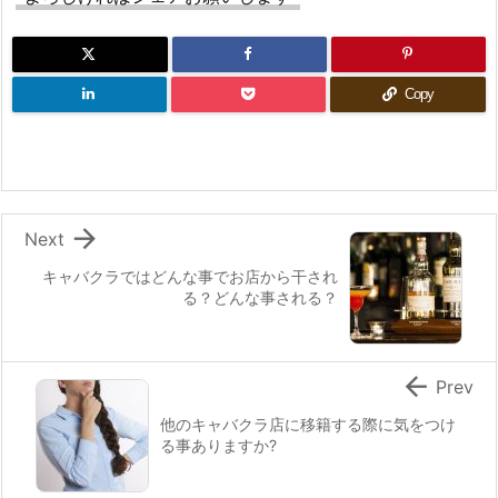
Copy

Next
キャバクラではどんな事でお店から干され
る？どんな事される？

Prev
他のキャバクラ店に移籍する際に気をつけ
る事ありますか?