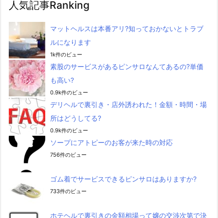
人気記事Ranking
マットヘルスは本番アリ?知っておかないとトラブ
ルになります
1k件のビュー
素股のサービスがあるピンサロなんてあるの?単価
も高い?
0.9k件のビュー
デリヘルで裏引き・店外誘われた！金額・時間・場
所はどうしてる?
0.9k件のビュー
ソープにアトピーのお客が来た時の対応
756件のビュー
ゴム着でサービスできるピンサロはありますか?
733件のビュー
ホテヘルで裏引きの金額相場って嬢の交渉次第で決