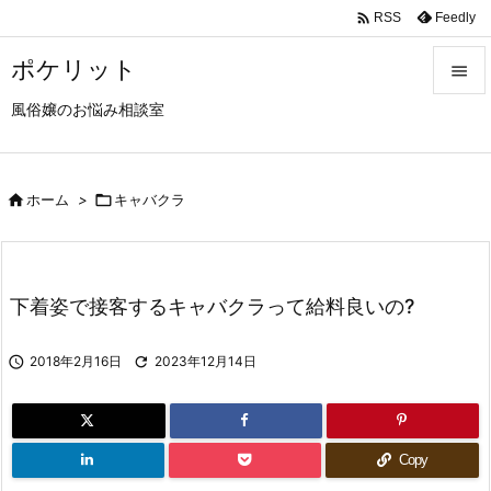

Feedly
RSS
ポケリット

風俗嬢のお悩み相談室

メニュ

サイド

ホーム
>

キャバクラ

前へ

下着姿で接客するキャバクラって給料良いの?
次へ


2018年2月16日

2023年12月14日
検索
Copy