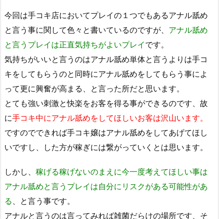
今回は手コキ店においてプレイの１つでもあるアナル舐め
と言う事に関して色々と書いているのですが、
アナル舐め
と言うプレイは正直気持ちがよいプレイ
です。
気持ちがいいと言うのはアナル舐め単体と言うよりは手コ
キをしてもらうのと同時にアナル舐めをしてもらう事によ
って更に興奮が高まる、と言った所だと思います。
とても強い刺激と快楽をお客を得る事ができるのです、故
に
手コキ中にアナル舐めをしてほしいお客は沢山います。
ですのでできれば手コキ嬢はアナル舐めをしてあげてほし
いですし、した方が稼ぎには繋がっていくとは思います。
しかし、
稼げる稼げないのまえに今一度考えてほしい事は
アナル舐めと言うプレイは自分にリスクがある可能性があ
る
、と言う事です。
アナルと言うのは言ってみれば雑菌だらけの場所です、そ