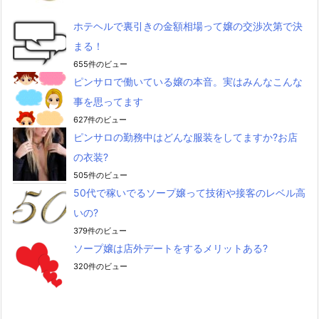
ホテヘルで裏引きの金額相場って嬢の交渉次第で決
まる！
655件のビュー
ピンサロで働いている嬢の本音。実はみんなこんな
事を思ってます
627件のビュー
ピンサロの勤務中はどんな服装をしてますか?お店
の衣装?
505件のビュー
50代で稼いでるソープ嬢って技術や接客のレベル高
いの?
379件のビュー
ソープ嬢は店外デートをするメリットある?
320件のビュー