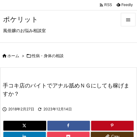

Feedly
RSS
ポケリット

風俗嬢のお悩み相談室

メニュ

サイド

ホーム
>

性病・身体の相談

前へ

手コキ店のバイトでアナル舐めＮＧにしても稼げま
次へ
すか？

検索

2018年2月27日

2023年12月14日
Copy