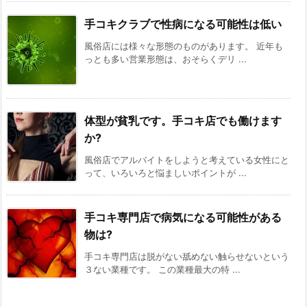
手コキクラブで性病になる可能性は低い
風俗店には様々な形態のものがあります。 近年も
っとも多い営業形態は、おそらくデリ ...
体型が貧乳です。手コキ店でも働けます
か?
風俗店でアルバイトをしようと考えている女性にと
って、いろいろと悩ましいポイントが ...
手コキ専門店で病気になる可能性がある
物は?
手コキ専門店は脱がない舐めない触らせないという
３ない業種です。 この業種最大の特 ...