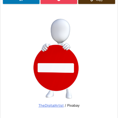
TheDigitalArtist
/ Pixabay