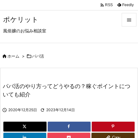

Feedly
RSS
ポケリット

風俗嬢のお悩み相談室

メニュ

サイド

ホーム
>

パパ活

前へ

パパ活のやり方ってどうやるの？稼ぐポイントにつ
次へ
いても紹介

検索

2020年12月25日

2023年12月14日
Copy