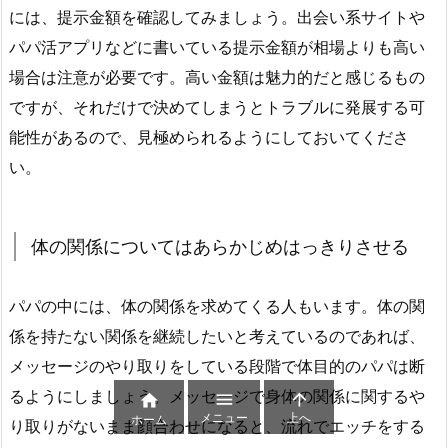
には、提示金額を確認してみましょう。出会い系サイトや
パパ活アプリなどに書いている提示金額が相場よりも高い
場合は注意が必要です。高い金額は魅力的だと感じるもの
ですが、それだけで決めてしまうとトラブルに発展する可
能性があるので、見極められるようにしておいてくださ
い。
体の関係についてはあらかじめはっきりさせる
パパの中には、体の関係を求めてくる人もいます。体の関
係を持たない関係を継続したいと考えているのであれば、
メッセージのやり取りをしている段階で体目的のパパは断
るようにしましょう。メッセージで身体の関係に関するや



メニュー
上へ
ホーム
り取りがないまま顔合わせになると、流れでエッチをする