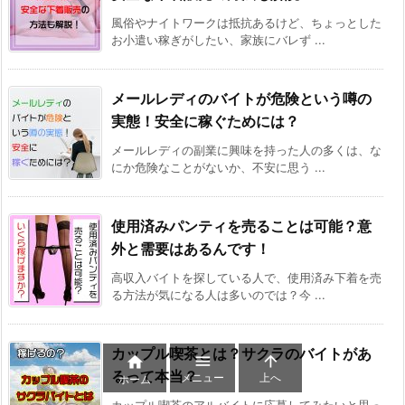
風俗やナイトワークは抵抗あるけど、ちょっとした
お小遣い稼ぎがしたい、家族にバレず ...
メールレディのバイトが危険という噂の
実態！安全に稼ぐためには？
メールレディの副業に興味を持った人の多くは、な
にか危険なことがないか、不安に思う ...
使用済みパンティを売ることは可能？意
外と需要はあるんです！
高収入バイトを探している人で、使用済み下着を売
る方法が気になる人は多いのでは？今 ...
カップル喫茶とは？サクラのバイトがあ



るって本当？
メニュー
上へ
ホーム
カップル喫茶のアルバイトに応募してみたいと思っ