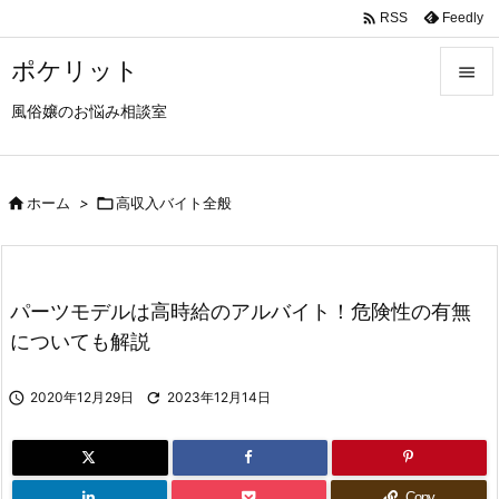

Feedly
RSS
ポケリット

風俗嬢のお悩み相談室

メニュ

サイド

ホーム
>

高収入バイト全般

前へ

パーツモデルは高時給のアルバイト！危険性の有無
次へ
についても解説

検索

2020年12月29日

2023年12月14日
Copy