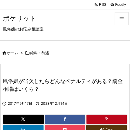

Feedly
RSS
ポケリット

風俗嬢のお悩み相談室

メニュ

サイド

ホーム
>

給料・待遇

前へ

風俗嬢が当欠したらどんなペナルティがある？罰金
次へ
相場はいくら？

検索

2017年9月17日

2023年12月14日
Copy