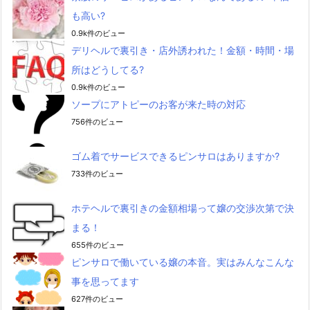
も高い?
0.9k件のビュー
デリヘルで裏引き・店外誘われた！金額・時間・場
所はどうしてる?
0.9k件のビュー
ソープにアトピーのお客が来た時の対応
756件のビュー
ゴム着でサービスできるピンサロはありますか?
733件のビュー
ホテヘルで裏引きの金額相場って嬢の交渉次第で決
まる！
655件のビュー
ピンサロで働いている嬢の本音。実はみんなこんな
事を思ってます
627件のビュー