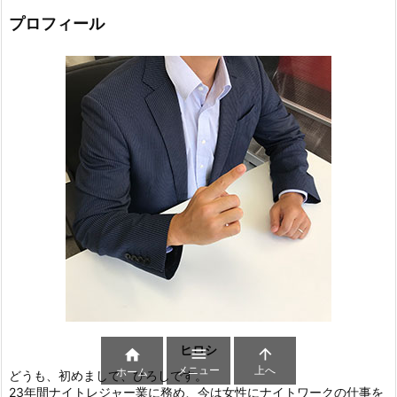
プロフィール
ヒロシ



メニュー
上へ
ホーム
どうも、初めまして、ひろしです。
23年間ナイトレジャー業に務め、今は女性にナイトワークの仕事を