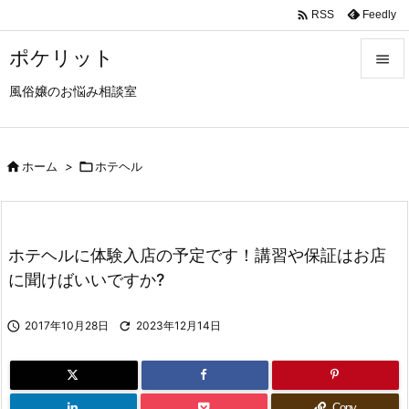

Feedly
RSS
ポケリット

風俗嬢のお悩み相談室

メニュ

サイド

ホーム
>

ホテヘル

前へ

ホテヘルに体験入店の予定です！講習や保証はお店
次へ
に聞けばいいですか?

検索

2017年10月28日

2023年12月14日
Copy