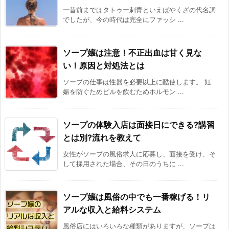
一昔前まではタトゥー刺青といえばやくざの代名詞
でしたが、今の時代は完全にファッシ ...
ソープ嬢は注意！不正出血は甘く見な
い！原因と対処法とは
ソープの仕事は性器を必要以上に酷使します。 妊
娠を防ぐためピルを飲むためホルモン ...
ソープの体験入店は面接日にできる?講習
とは別?流れを教えて
女性がソープの風俗求人に応募し、面接を受け、そ
して採用された場合、その日のうちに ...
ソープ嬢は風俗の中でも一番稼げる！リ
アルな収入と給料システム
風俗店にはいろいろな種類がありますが、ソープは