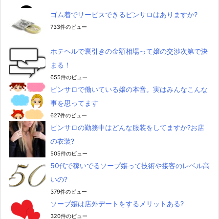
ゴム着でサービスできるピンサロはありますか?
733件のビュー
ホテヘルで裏引きの金額相場って嬢の交渉次第で決
まる！
655件のビュー
ピンサロで働いている嬢の本音。実はみんなこんな
事を思ってます
627件のビュー
ピンサロの勤務中はどんな服装をしてますか?お店
の衣装?
505件のビュー
50代で稼いでるソープ嬢って技術や接客のレベル高
いの?
379件のビュー
ソープ嬢は店外デートをするメリットある?
320件のビュー