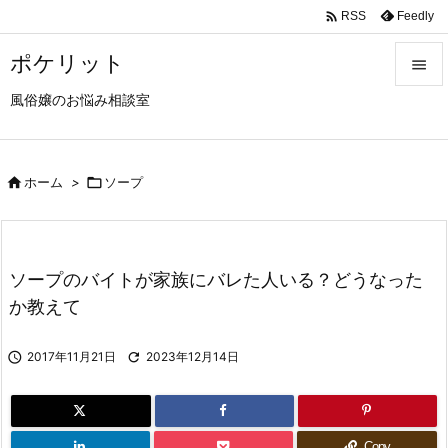

Feedly
RSS
ポケリット

風俗嬢のお悩み相談室

メニュ

サイド

ホーム
>

ソープ

前へ

ソープのバイトが家族にバレた人いる？どうなった
次へ
か教えて

検索

2017年11月21日

2023年12月14日
Copy