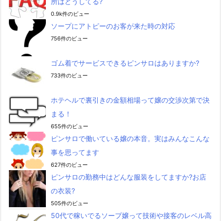
所はどうしてる?
0.9k件のビュー
ソープにアトピーのお客が来た時の対応
756件のビュー
ゴム着でサービスできるピンサロはありますか?
733件のビュー
ホテヘルで裏引きの金額相場って嬢の交渉次第で決
まる！
655件のビュー
ピンサロで働いている嬢の本音。実はみんなこんな
事を思ってます
627件のビュー
ピンサロの勤務中はどんな服装をしてますか?お店
の衣装?
505件のビュー
50代で稼いでるソープ嬢って技術や接客のレベル高