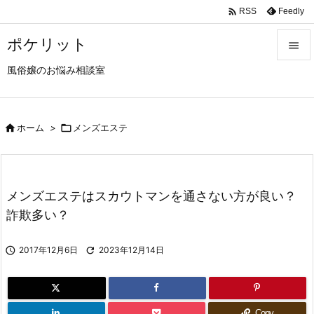

Feedly
RSS
ポケリット

風俗嬢のお悩み相談室

メニュ

サイド

ホーム
>

メンズエステ

前へ

メンズエステはスカウトマンを通さない方が良い？
次へ
詐欺多い？

検索

2017年12月6日

2023年12月14日
Copy