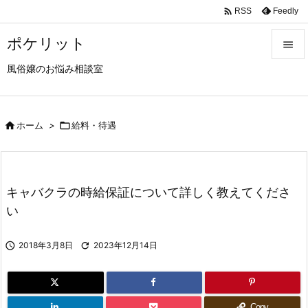

Feedly
RSS
ポケリット

風俗嬢のお悩み相談室

メニュ

サイド

ホーム
>

給料・待遇

前へ

キャバクラの時給保証について詳しく教えてくださ
次へ
い

検索

2018年3月8日

2023年12月14日
Copy