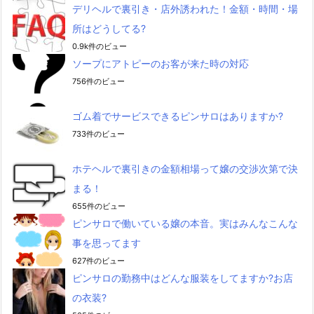
デリヘルで裏引き・店外誘われた！金額・時間・場
所はどうしてる?
0.9k件のビュー
ソープにアトピーのお客が来た時の対応
756件のビュー
ゴム着でサービスできるピンサロはありますか?
733件のビュー
ホテヘルで裏引きの金額相場って嬢の交渉次第で決
まる！
655件のビュー
ピンサロで働いている嬢の本音。実はみんなこんな
事を思ってます
627件のビュー
ピンサロの勤務中はどんな服装をしてますか?お店
の衣装?