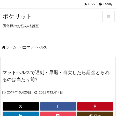

Feedly
RSS
ポケリット

風俗嬢のお悩み相談室

メニュ

サイド

ホーム
>

マットヘルス

前へ

マットヘルスで遅刻・早退・当欠したら罰金とられ
次へ
るのは当たり前?

検索

2017年10月20日

2023年12月14日
Copy