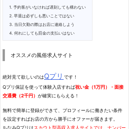
1.
予約客がいなければ遅刻しても構わない
2.
早退は必ずしも悪いことではない
3.
当日欠勤の際はお店に連絡しよう
4.
何れにしても罰金の支払いはない
オススメの風俗求人サイト
Qプリ
絶対見て欲しいのは
です！
Qプリ保証を使って体験入店すれば
祝い金（1万円）・面接
交通費（2千円）
が確実にもらえる！
無料で簡単に登録
ができて、プロフィールに働きたい条件
を設定すればお店の方から勝手にオファーが届きます。
ちなみQプリは
スカウト型高収入求人サイトでは、ナンバー