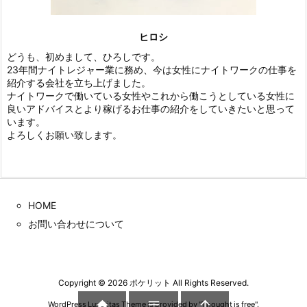
ヒロシ
どうも、初めまして、ひろしです。
23年間ナイトレジャー業に務め、今は女性にナイトワークの仕事を
紹介する会社を立ち上げました。
ナイトワークで働いている女性やこれから働こうとしている女性に
良いアドバイスとより稼げるお仕事の紹介をしていきたいと思って
います。
よろしくお願い致します。
HOME
お問い合わせについて
Copyright ©
2026
ポケリット
All Rights Reserved.



WordPress Luxeritas Theme is provided by "
Thought is free
".